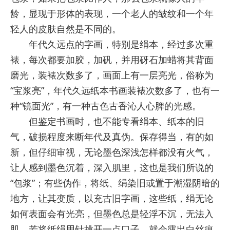
龄，显现于形体的表现，一个老人的皱纹和一个年
轻人的皮肤自然是不同的。
年代久远点的字画，特别是绢本，经过多次重
裱，每次都要加胶，加矾，并用砑石加蜡将其背面
磨光，装裱次数多了，画面上有一层亮光，俗称为
“宝浆亮”，年代久远纸本书画装裱次数多了，也有一
种“镜面光”，有一种古色古香沁人心脾的光感。
但鉴定书画时，也不能专看绢本、纸本的旧
气，破损程度来断年代及真伪。保存得当，有的如
新，但仔细审视，无论墨色深浅怎样都没有火气，
让人感到墨色沉着，深入肌里，这也是我们所说的
“包浆”；有些伪作，将纸、绢染旧或置于潮湿阴暗的
地方，让其变质，以充古旧字画，这些纸，绢无论
如何表面会有光亮，但墨色总是轻浮不沉，无法入
肌，若将纸绢用针挑开一点口子，就会露出白丝痕