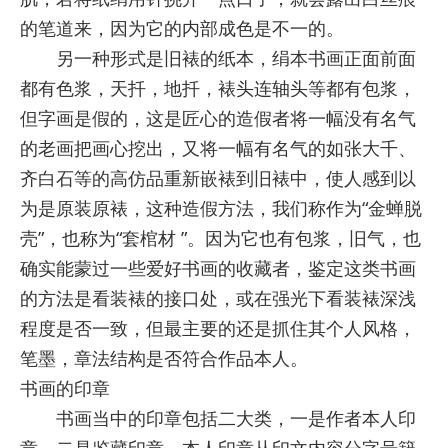
的笔道来，因为它的内部成色是不一的。
另一种形式是旧裱的纸本，绢本书画正面前面
都有色浆，天扦，地扦，裱头连轴头等都有包浆，
但字画是假的，这是匠心的造假者将一幅没有名气
的老画把画心挖出，又将一幅有名气的如张大千、
齐白石等的高仿品重新嵌裱到旧裱中，使人感到以
为是原装原裱，这种造假方法，我们称作为“金蝉脱
壳”，也称为“套棺材 ”。因为它也有包浆，旧气，也
确实能蒙过一些爱好书画的收藏者，鉴定这类书画
的方法是看装裱的接口处，或在强光下看装裱深浅
程度是否一致，但最主要的还是抓住其个人风格，
笔墨，章法结构是否符合作品本人。
书画的印章
书画当中的印章包括二大类，一是作者本人印