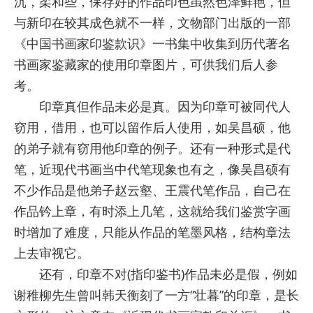
沉，柔和些，保存好的作品印色虽然色泽鲜艳，但
与新印在较其成色就不一样，文物部门出版的一部
《中国书画家印鉴款识》一书集中收集到历代著名
书画家鉴藏家的使用印章图片，可供我们后人参
考。
印章真但作品未必是真。因为印章可被同代人
窃用，借用，也可以留作后人使用，如吴昌硕，他
的弟子就有窃用他印章的例子。还有一种形式是代
笔，近现代书画当中代笔现象也有之，像吴昌硕有
不少作品是他弟子赵云壑、王震代笔作品，自己在
作品钤上章，有时添上几笔，这就给我们鉴赏字画
时增加了难度，只能从作品的笔墨风格，结构章法
上去审视它。
还有，印章不对(指印鉴书)作品未必是假，例如
谢稚柳先生曾叫韩天衡刻了一方“壮暮”的印章，是长