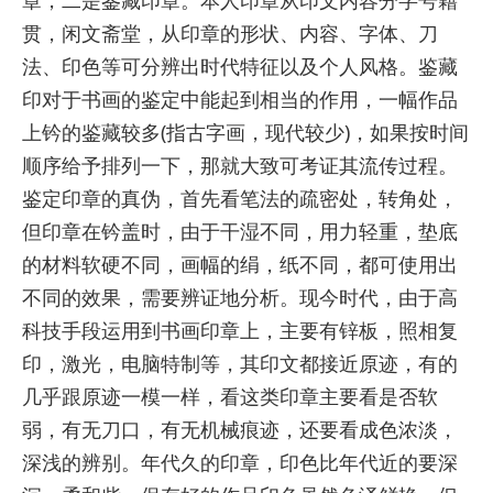
章，二是鉴藏印章。本人印章从印文内容分字号籍
贯，闲文斋堂，从印章的形状、内容、字体、刀
法、印色等可分辨出时代特征以及个人风格。鉴藏
印对于书画的鉴定中能起到相当的作用，一幅作品
上钤的鉴藏较多(指古字画，现代较少)，如果按时间
顺序给予排列一下，那就大致可考证其流传过程。
鉴定印章的真伪，首先看笔法的疏密处，转角处，
但印章在钤盖时，由于干湿不同，用力轻重，垫底
的材料软硬不同，画幅的绢，纸不同，都可使用出
不同的效果，需要辨证地分析。现今时代，由于高
科技手段运用到书画印章上，主要有锌板，照相复
印，激光，电脑特制等，其印文都接近原迹，有的
几乎跟原迹一模一样，看这类印章主要看是否软
弱，有无刀口，有无机械痕迹，还要看成色浓淡，
深浅的辨别。年代久的印章，印色比年代近的要深