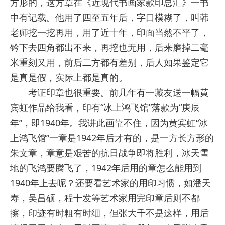
方形的，这方章在《近现代书画家款印总汇》一书
中有记载。他用了四至五年后，字口模糊了，叫韩
老师挖一挖再用，用了近十年，印面当然不平了，
钤下去四角都出不来，再挖也无用，后来磨掉二毫
米重刻又用，前后二方都有差别，后人如果鉴定它
是真是假，实际上都是真的。
考证印章也很重要。前几年有一藏友送一幅黄
宾虹作品给我看，印有“冰上鸿飞馆”落款为“庚辰
年”，即1940年。我讲此画靠不住，因为黄宾虹“冰
上鸿飞馆”一章是1942年后才有的，是一方长方形的
朱文章，章意是艰苦的抗日战争即将胜利，冰天雪
地的飞鸿要腾飞了，1942年后用的章怎么能用到
1940年上去呢？还要看艺术家的用印习惯，如潘天
寿，吴昌硕，程十发等艺术家用完印章后则不都
擦，印迹有时粗有时细，但张大千不是这样，用后