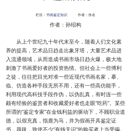
栏目：
书画鉴定知识
作者：佚名
作者：孙绍构
从上个世纪九十年代末至今，随着人们文化素
养的提高，艺术品日趋走出象牙塔，大量艺术品进
入流通领域，从而造成书画市场日趋火爆，极大地
刺激了书画爱好者的投资热情。但社会上一些博利
之徒，往往把目光对准一些近现代书画名家，摹、
临、仿造各种手段无所不用，还有一些高仿能手，
利用现代高科技手段作伪，以伪乱真，有时连一些
颇有经验的鉴赏者和收藏爱好者也走眼“吃药”。某些
所谓的“鉴定专家”在金钱利益的驱动下，不顾职业道
德，以假充真，指鹿为马，并为假画开具鉴定证
书，题跋，致使不少“有钱无识”的购买者上当受骗。