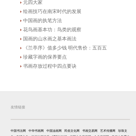
元四大家
绘画技巧在南宋时代的发展
中国画的执笔方法
花鸟画基本功：鸟类的观察
国画的山水画之基本画法
《兰亭序》值多少钱 明代售价：五百五
珍藏字画的保养要点
书画存放过程中四点要诀
友情链接
中国书法网
中华书画网
中国油画网
民俗文化网
书画交易网
艺术传播网
珍珠文