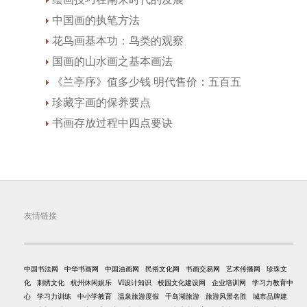
中国画的执笔方法
花鸟画基本功：鸟类的观察
国画的山水画之基本画法
《兰亭序》值多少钱 明代售价：五百五
珍藏字画的保养要点
书画存放过程中四点要诀
友情链接
中国书法网
中华书画网
中国油画网
民俗文化网
书画交易网
艺术传播网
珍珠文
化
刺绣文化
杭州休闲娱乐
VI设计知识
校园文化建设网
企业培训网
学习力教育中
心
学习力训练
中小学教育
温泉旅游度假
千岛湖旅游
旅游风景名胜
城市品牌建