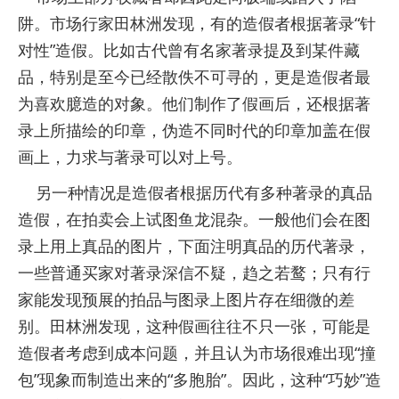
阱。市场行家田林洲发现，有的造假者根据著录“针
对性”造假。比如古代曾有名家著录提及到某件藏
品，特别是至今已经散佚不可寻的，更是造假者最
为喜欢臆造的对象。他们制作了假画后，还根据著
录上所描绘的印章，伪造不同时代的印章加盖在假
画上，力求与著录可以对上号。
另一种情况是造假者根据历代有多种著录的真品
造假，在拍卖会上试图鱼龙混杂。一般他们会在图
录上用上真品的图片，下面注明真品的历代著录，
一些普通买家对著录深信不疑，趋之若鹜；只有行
家能发现预展的拍品与图录上图片存在细微的差
别。田林洲发现，这种假画往往不只一张，可能是
造假者考虑到成本问题，并且认为市场很难出现“撞
包”现象而制造出来的“多胞胎”。因此，这种“巧妙”造