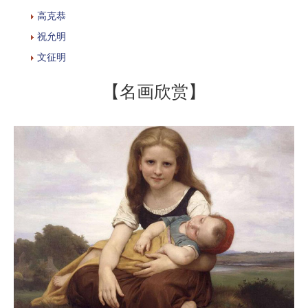
高克恭
祝允明
文征明
【名画欣赏】