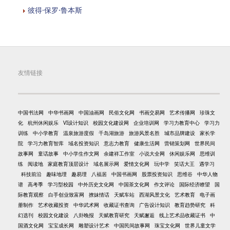
彼得·保罗·鲁本斯
友情链接
中国书法网
中华书画网
中国油画网
民俗文化网
书画交易网
艺术传播网
珍珠文
化
杭州休闲娱乐
VI设计知识
校园文化建设网
企业培训网
学习力教育中心
学习力
训练
中小学教育
温泉旅游度假
千岛湖旅游
旅游风景名胜
城市品牌建设
家长学
院
学习力教育智库
域名投资知识
意志力教育
健康生活网
营销策划网
世界民间
故事网
童话故事
中小学生作文网
余建祥工作室
小说大全网
休闲娱乐网
思维训
练
阅读地
家庭教育顶层设计
域名展示网
爱情文化网
玩中学
笑话大王
遇学习
科技前沿
趣味地理
趣易理
八福居
中国书画网
股票投资知识
思维谷
中华人物
谱
高考季
学习型校园
中外历史文化网
中国茶文化网
作文评论
国际经济瞭望
国
际教育观察
白手创业致富网
撩妹情话
天赋车站
西湖风景文化
艺术教育
电子画
册制作
艺术收藏投资
中华武术网
收藏证书查询
广告设计知识
教育趋势研究
科
幻选刊
校园文化建设
八卦晚报
天赋教育研究
天赋邂逅
线上艺术品收藏证书
中
国酒文化网
宝宝成长网
雕塑设计艺术
中国民间故事网
珠宝文化网
世界儿童文学