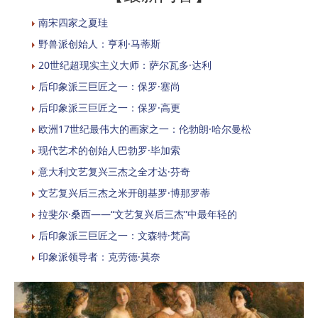
南宋四家之夏珪
野兽派创始人：亨利·马蒂斯
20世纪超现实主义大师：萨尔瓦多·达利
后印象派三巨匠之一：保罗·塞尚
后印象派三巨匠之一：保罗·高更
欧洲17世纪最伟大的画家之一：伦勃朗·哈尔曼松
现代艺术的创始人巴勃罗·毕加索
意大利文艺复兴三杰之全才达·芬奇
文艺复兴后三杰之米开朗基罗·博那罗蒂
拉斐尔·桑西——“文艺复兴后三杰”中最年轻的
后印象派三巨匠之一：文森特·梵高
印象派领导者：克劳德·莫奈