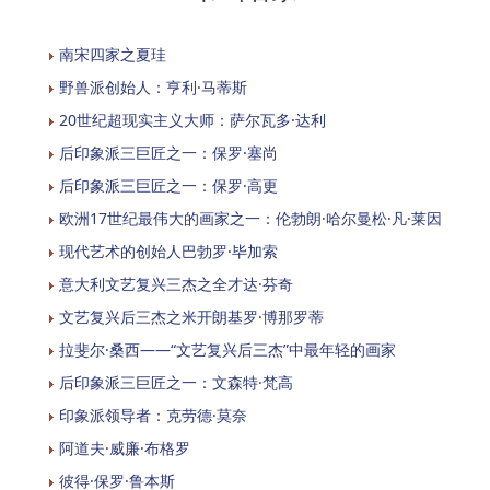
南宋四家之夏珪
野兽派创始人：亨利·马蒂斯
20世纪超现实主义大师：萨尔瓦多·达利
后印象派三巨匠之一：保罗·塞尚
后印象派三巨匠之一：保罗·高更
欧洲17世纪最伟大的画家之一：伦勃朗·哈尔曼松·凡·莱因
现代艺术的创始人巴勃罗·毕加索
意大利文艺复兴三杰之全才达·芬奇
文艺复兴后三杰之米开朗基罗·博那罗蒂
拉斐尔·桑西——“文艺复兴后三杰”中最年轻的画家
后印象派三巨匠之一：文森特·梵高
印象派领导者：克劳德·莫奈
阿道夫·威廉·布格罗
彼得·保罗·鲁本斯