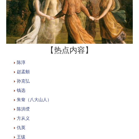
【热点内容】
陈淳
赵孟頫
孙克弘
钱选
朱耷（八大山人）
陈洪绶
方从义
仇英
王绂