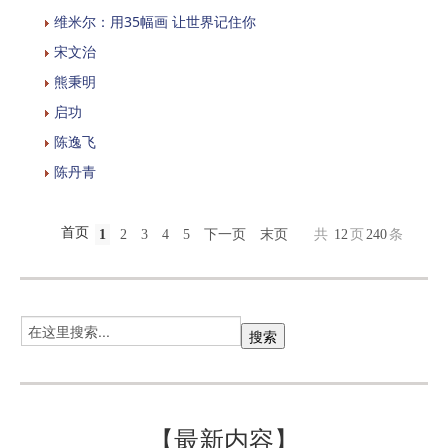
维米尔：用35幅画 让世界记住你
宋文治
熊秉明
启功
陈逸飞
陈丹青
首页
1
2
3
4
5
下一页
末页
共
12
页
240
条
【最新内容】