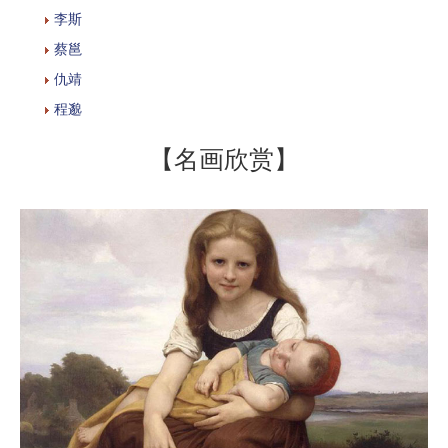
李斯
蔡邕
仇靖
程邈
【名画欣赏】