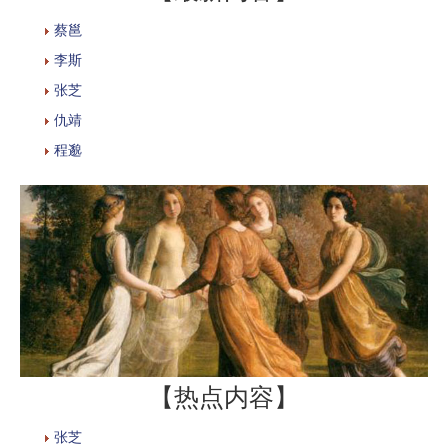
蔡邕
李斯
张芝
仇靖
程邈
【热点内容】
张芝