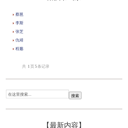
蔡邕
李斯
张芝
仇靖
程邈
共
1
页
5
条记录
【最新内容】