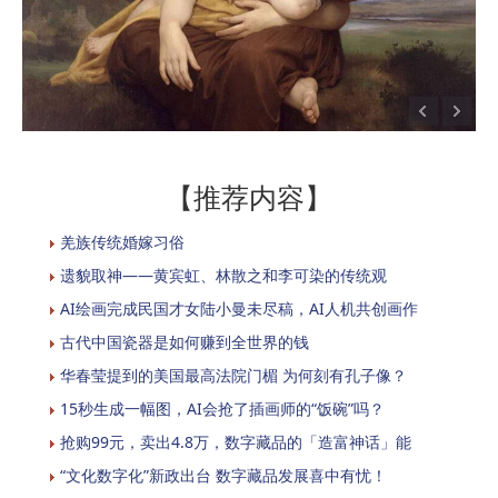
【推荐内容】
羌族传统婚嫁习俗
遗貌取神——黄宾虹、林散之和李可染的传统观
AI绘画完成民国才女陆小曼未尽稿，AI人机共创画作
古代中国瓷器是如何赚到全世界的钱
华春莹提到的美国最高法院门楣 为何刻有孔子像？
15秒生成一幅图，AI会抢了插画师的“饭碗”吗？
抢购99元，卖出4.8万，数字藏品的「造富神话」能
“文化数字化”新政出台 数字藏品发展喜中有忧！