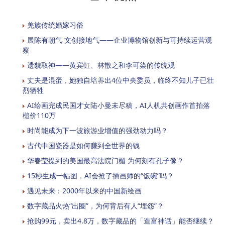
羌族传统婚嫁习俗
展陈有朝气 文创接地气——企业博物馆创新与可持续运营观
察
遗貌取神——黄宾虹、林散之和李可染的传统观
丈夫是混蛋，她独自培养出4位中央委员，临终不知儿子已壮
烈牺牲
AI绘画完成民国才女陆小曼未尽稿，AI人机共创画作首拍落
槌价110万
时尚能成为下一波旅游业增值的强劲动力吗？
古代中国瓷器是如何赚到全世界的钱
华春莹提到的美国最高法院门楣 为何刻有孔子像？
15秒生成一幅图，AI会抢了插画师的“饭碗”吗？
遇见未来：2000年以来的中国新绘画
数字藏品火热“出圈”，为何背后有人“埋怨”？
抢购99元，卖出4.8万，数字藏品的「造富神话」能否继续？