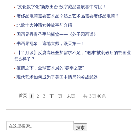
“文化数字化”新政出台 数字藏品发展喜中有忧！
奢侈品电商需要艺术品？还是艺术品需要奢侈品电商？
北欧十大神话女神故事与介绍
国画界丹青圣手的摇篮——《芥子园画谱》
书画界乱象：遍地大师，漫天第一！
【半月谈】反腐高压叠加需求不足，“泡沫”被刺破后的书画业
怎么样了？
疫情之下，全球艺术展的“春季之变”
现代艺术如何成为了美国中情局的冷战武器
首页
1
2
3
下一页
末页
共
3
页
46
条