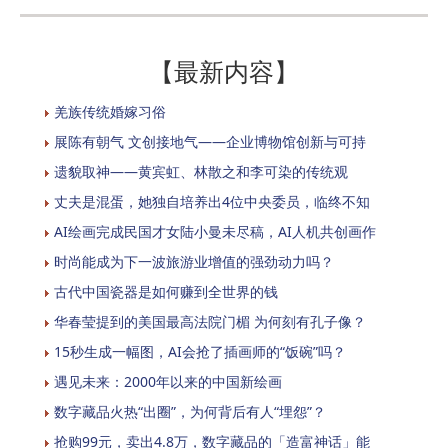
【最新内容】
羌族传统婚嫁习俗
展陈有朝气 文创接地气——企业博物馆创新与可持
遗貌取神——黄宾虹、林散之和李可染的传统观
丈夫是混蛋，她独自培养出4位中央委员，临终不知
AI绘画完成民国才女陆小曼未尽稿，AI人机共创画作
时尚能成为下一波旅游业增值的强劲动力吗？
古代中国瓷器是如何赚到全世界的钱
华春莹提到的美国最高法院门楣 为何刻有孔子像？
15秒生成一幅图，AI会抢了插画师的“饭碗”吗？
遇见未来：2000年以来的中国新绘画
数字藏品火热“出圈”，为何背后有人“埋怨”？
抢购99元，卖出4.8万，数字藏品的「造富神话」能