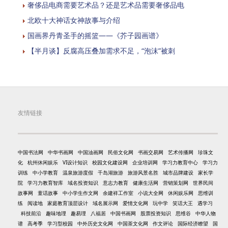
奢侈品电商需要艺术品？还是艺术品需要奢侈品电
北欧十大神话女神故事与介绍
国画界丹青圣手的摇篮——《芥子园画谱》
【半月谈】反腐高压叠加需求不足，“泡沫”被刺
友情链接
中国书法网
中华书画网
中国油画网
民俗文化网
书画交易网
艺术传播网
珍珠文
化
杭州休闲娱乐
VI设计知识
校园文化建设网
企业培训网
学习力教育中心
学习力
训练
中小学教育
温泉旅游度假
千岛湖旅游
旅游风景名胜
城市品牌建设
家长学
院
学习力教育智库
域名投资知识
意志力教育
健康生活网
营销策划网
世界民间
故事网
童话故事
中小学生作文网
余建祥工作室
小说大全网
休闲娱乐网
思维训
练
阅读地
家庭教育顶层设计
域名展示网
爱情文化网
玩中学
笑话大王
遇学习
科技前沿
趣味地理
趣易理
八福居
中国书画网
股票投资知识
思维谷
中华人物
谱
高考季
学习型校园
中外历史文化网
中国茶文化网
作文评论
国际经济瞭望
国