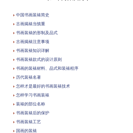
中国书画装裱简史
古画揭裱当慎重
书画装裱的形制及品式
古画揭裱注意事项
书画装裱知识详解
书画装裱款式的设计原则
书画的装裱材料、品式和装裱程序
历代装裱名著
怎样才是最好的书画装裱技术
怎样学习书画装裱
装裱的部位名称
书画装裱后的保护
书画装裱工艺
国画的装裱