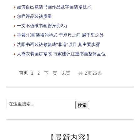
如何自己裱装书画作品及字画装裱技术
怎样评品装裱质量
一文不值破书画摇身变2万
手卷:书画装裱的特式 于咫尺之间 展千里之外
沈阳书画装裱修复成“非遗”项目 其主要步骤
人靠衣装画讲裱装 行家建议注重书画整体品位
首页
1
2
下一页
末页
共
2
页
26
条
【最新内容】