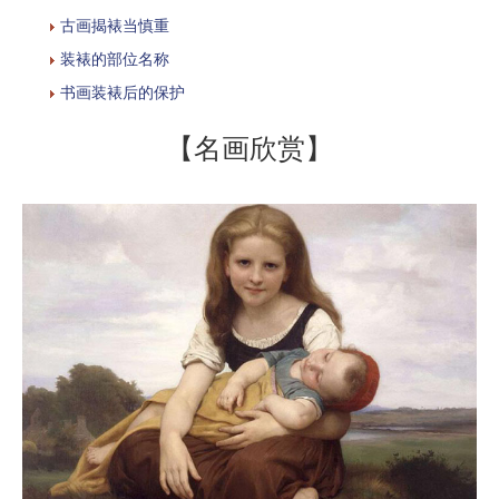
古画揭裱当慎重
装裱的部位名称
书画装裱后的保护
【名画欣赏】