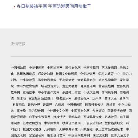
春日别装裱字画 字画防潮民间用辣椒干
友情链接
中国书法网
中华书画网
中国油画网
民俗文化网
书画交易网
艺术传播网
珍珠文
化
杭州休闲娱乐
VI设计知识
校园文化建设网
企业培训网
学习力教育中心
学习力
训练
中小学教育
温泉旅游度假
千岛湖旅游
旅游风景名胜
城市品牌建设
家长学
院
学习力教育智库
域名投资知识
意志力教育
健康生活网
营销策划网
世界民间
故事网
童话故事
中小学生作文网
余建祥工作室
小说大全网
休闲娱乐网
思维训
练
阅读地
家庭教育顶层设计
域名展示网
爱情文化网
玩中学
笑话大王
遇学习
科技前沿
趣味地理
趣易理
八福居
中国书画网
股票投资知识
思维谷
中华人物
谱
高考季
学习型校园
中外历史文化网
中国茶文化网
作文评论
国际经济瞭望
国
际教育观察
白手创业致富网
撩妹情话
天赋车站
西湖风景文化
艺术教育
电子画
册制作
艺术收藏投资
中华武术网
收藏证书查询
广告设计知识
教育趋势研究
科
幻选刊
校园文化建设
八卦晚报
天赋教育研究
天赋邂逅
线上艺术品收藏证书
中
国酒文化网
宝宝成长网
雕塑设计艺术
中国民间故事网
珠宝文化网
世界儿童文学