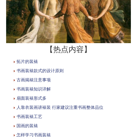
【热点内容】
拓片的装裱
书画装裱款式的设计原则
古画揭裱注意事项
书画装裱知识详解
扇面装裱形式多
人靠衣装画讲裱装 行家建议注重书画整体品位
书画装裱工艺
国画的装裱
怎样学习书画装裱