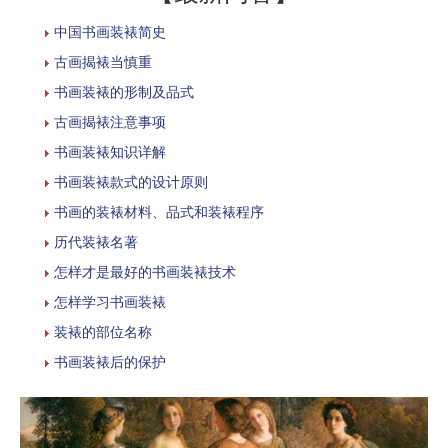
中国书画装裱简史
古画揭裱当慎重
书画装裱的形制及品式
古画揭裱注意事项
书画装裱知识详解
书画装裱款式的设计原则
书画的装裱材料、品式和装裱程序
历代装裱名著
怎样才是最好的书画装裱技术
怎样学习书画装裱
装裱的部位名称
书画装裱后的保护