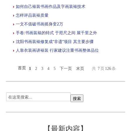
如何自己裱装书画作品及字画装裱技术
怎样评品装裱质量
一文不值破书画摇身变2万
手卷:书画装裱的特式 于咫尺之间 展千里之外
沈阳书画装裱修复成“非遗”项目 其主要步骤
人靠衣装画讲裱装 行家建议注重书画整体品位
首页
1
2
3
4
5
下一页
末页
共
7
页
126
条
【最新内容】