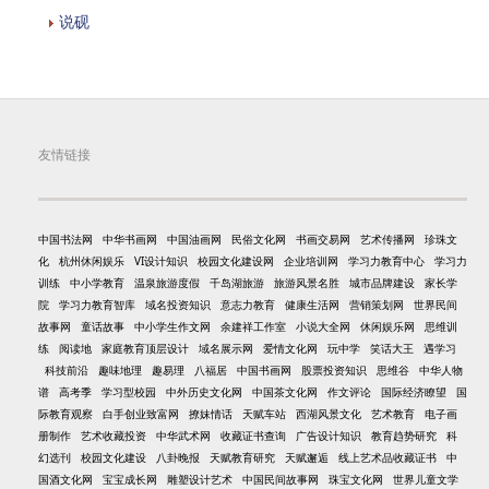
说砚
友情链接
中国书法网
中华书画网
中国油画网
民俗文化网
书画交易网
艺术传播网
珍珠文
化
杭州休闲娱乐
VI设计知识
校园文化建设网
企业培训网
学习力教育中心
学习力
训练
中小学教育
温泉旅游度假
千岛湖旅游
旅游风景名胜
城市品牌建设
家长学
院
学习力教育智库
域名投资知识
意志力教育
健康生活网
营销策划网
世界民间
故事网
童话故事
中小学生作文网
余建祥工作室
小说大全网
休闲娱乐网
思维训
练
阅读地
家庭教育顶层设计
域名展示网
爱情文化网
玩中学
笑话大王
遇学习
科技前沿
趣味地理
趣易理
八福居
中国书画网
股票投资知识
思维谷
中华人物
谱
高考季
学习型校园
中外历史文化网
中国茶文化网
作文评论
国际经济瞭望
国
际教育观察
白手创业致富网
撩妹情话
天赋车站
西湖风景文化
艺术教育
电子画
册制作
艺术收藏投资
中华武术网
收藏证书查询
广告设计知识
教育趋势研究
科
幻选刊
校园文化建设
八卦晚报
天赋教育研究
天赋邂逅
线上艺术品收藏证书
中
国酒文化网
宝宝成长网
雕塑设计艺术
中国民间故事网
珠宝文化网
世界儿童文学