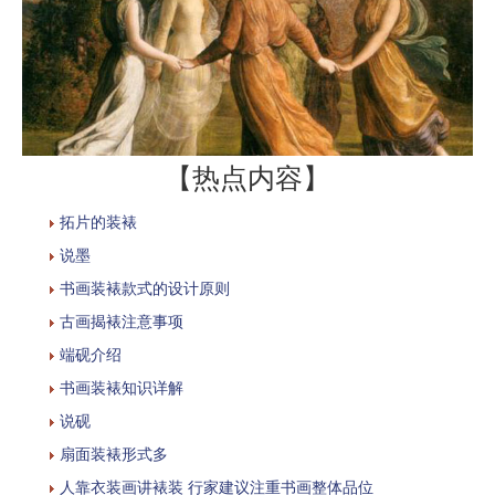
【热点内容】
拓片的装裱
说墨
书画装裱款式的设计原则
古画揭裱注意事项
端砚介绍
书画装裱知识详解
说砚
扇面装裱形式多
人靠衣装画讲裱装 行家建议注重书画整体品位