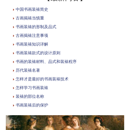
中国书画装裱简史
古画揭裱当慎重
书画装裱的形制及品式
古画揭裱注意事项
书画装裱知识详解
书画装裱款式的设计原则
书画的装裱材料、品式和装裱程序
历代装裱名著
怎样才是最好的书画装裱技术
怎样学习书画装裱
装裱的部位名称
书画装裱后的保护