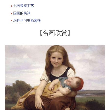
书画装裱工艺
国画的装裱
怎样学习书画装裱
【名画欣赏】