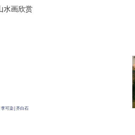
山水画欣赏
李可染|齐白石