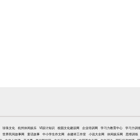
珍珠文化
杭州休闲娱乐
VI设计知识
校园文化建设网
企业培训网
学习力教育中心
学习力训
世界民间故事网
童话故事
中小学生作文网
余建祥工作室
小说大全网
休闲娱乐网
思维训练