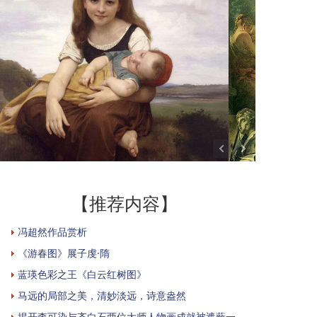
【推荐内容】
冯超然作品赏析
《游春图》展子虔·隋
蓝瑛色彩之王《白云红树图》
马远的局部之美，清妙淡远，诗意盎然
揭开李可染与齐白石两位大师人物画成就被遮蔽一