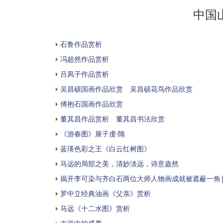
中国
石鲁作品赏析
冯超然作品赏析
吕凤子作品赏析
吴昌硕国画作品欣赏 吴昌硕花鸟作品欣赏
傅抱石国画作品欣赏
董其昌作品赏析 董其昌书法欣赏
《游春图》展子虔·隋
蓝瑛色彩之王《白云红树图》
马远的局部之美，清妙淡远，诗意盎然
揭开李可染与齐白石两位大师人物画成就被遮蔽一角|
罗中立经典油画《父亲》赏析
马远《十二水图》赏析