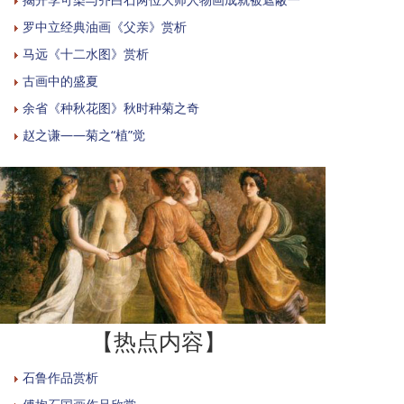
罗中立经典油画《父亲》赏析
马远《十二水图》赏析
古画中的盛夏
余省《种秋花图》秋时种菊之奇
赵之谦——菊之“植”觉
【热点内容】
石鲁作品赏析