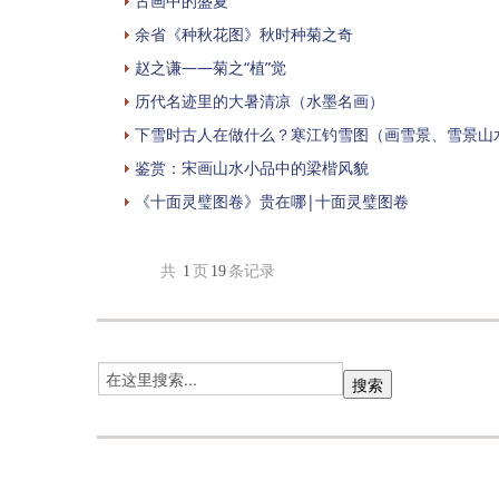
古画中的盛夏
余省《种秋花图》秋时种菊之奇
赵之谦——菊之“植”觉
历代名迹里的大暑清凉（水墨名画）
下雪时古人在做什么？寒江钓雪图（画雪景、雪景山
鉴赏：宋画山水小品中的梁楷风貌
《十面灵璧图卷》贵在哪|十面灵璧图卷
共
1
页
19
条记录