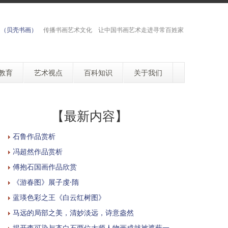
网（贝壳书画）
传播书画艺术文化 让中国书画艺术走进寻常百姓家
教育
艺术视点
百科知识
关于我们
【最新内容】
石鲁作品赏析
冯超然作品赏析
傅抱石国画作品欣赏
《游春图》展子虔·隋
蓝瑛色彩之王《白云红树图》
马远的局部之美，清妙淡远，诗意盎然
揭开李可染与齐白石两位大师人物画成就被遮蔽一