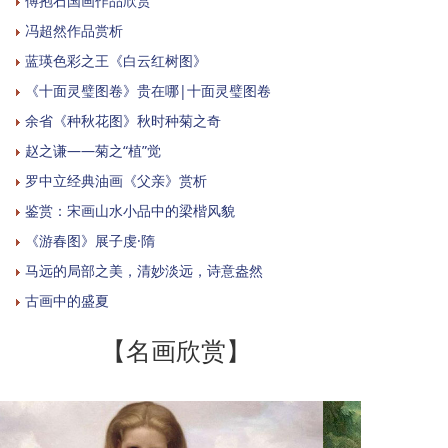
傅抱石国画作品欣赏
冯超然作品赏析
蓝瑛色彩之王《白云红树图》
《十面灵璧图卷》贵在哪|十面灵璧图卷
余省《种秋花图》秋时种菊之奇
赵之谦——菊之“植”觉
罗中立经典油画《父亲》赏析
鉴赏：宋画山水小品中的梁楷风貌
《游春图》展子虔·隋
马远的局部之美，清妙淡远，诗意盎然
古画中的盛夏
【名画欣赏】