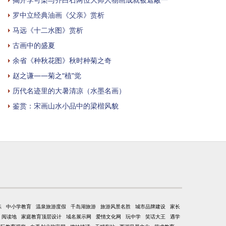
罗中立经典油画《父亲》赏析
马远《十二水图》赏析
古画中的盛夏
余省《种秋花图》秋时种菊之奇
赵之谦——菊之“植”觉
历代名迹里的大暑清凉（水墨名画）
鉴赏：宋画山水小品中的梁楷风貌
练
中小学教育
温泉旅游度假
千岛湖旅游
旅游风景名胜
城市品牌建设
家长
阅读地
家庭教育顶层设计
域名展示网
爱情文化网
玩中学
笑话大王
遇学