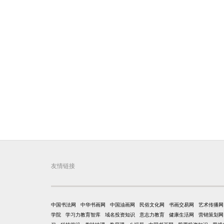
友情链接
中国书法网
中华书画网
中国油画网
民俗文化网
书画交易网
艺术传播网
学院
学习力教育智库
域名投资知识
意志力教育
健康生活网
营销策划网