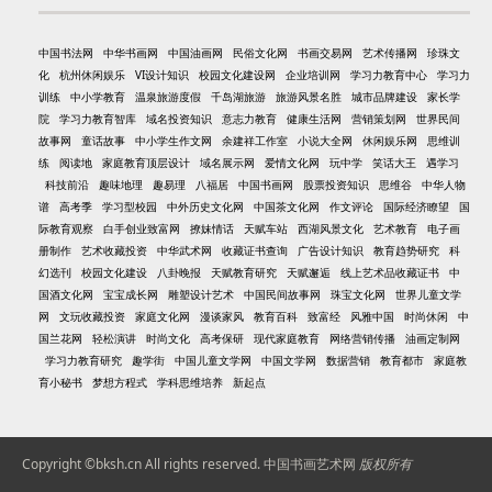
中国书法网
中华书画网
中国油画网
民俗文化网
书画交易网
艺术传播网
珍珠文
化
杭州休闲娱乐
VI设计知识
校园文化建设网
企业培训网
学习力教育中心
学习力
训练
中小学教育
温泉旅游度假
千岛湖旅游
旅游风景名胜
城市品牌建设
家长学
院
学习力教育智库
域名投资知识
意志力教育
健康生活网
营销策划网
世界民间
故事网
童话故事
中小学生作文网
余建祥工作室
小说大全网
休闲娱乐网
思维训
练
阅读地
家庭教育顶层设计
域名展示网
爱情文化网
玩中学
笑话大王
遇学习
科技前沿
趣味地理
趣易理
八福居
中国书画网
股票投资知识
思维谷
中华人物
谱
高考季
学习型校园
中外历史文化网
中国茶文化网
作文评论
国际经济瞭望
国
际教育观察
白手创业致富网
撩妹情话
天赋车站
西湖风景文化
艺术教育
电子画
册制作
艺术收藏投资
中华武术网
收藏证书查询
广告设计知识
教育趋势研究
科
幻选刊
校园文化建设
八卦晚报
天赋教育研究
天赋邂逅
线上艺术品收藏证书
中
国酒文化网
宝宝成长网
雕塑设计艺术
中国民间故事网
珠宝文化网
世界儿童文学
网
文玩收藏投资
家庭文化网
漫谈家风
教育百科
致富经
风雅中国
时尚休闲
中
国兰花网
轻松演讲
时尚文化
高考保研
现代家庭教育
网络营销传播
油画定制网
学习力教育研究
趣学街
中国儿童文学网
中国文学网
数据营销
教育都市
家庭教
育小秘书
梦想方程式
学科思维培养
新起点
Copyright ©bksh.cn All rights reserved.
中国书画艺术网
版权所有