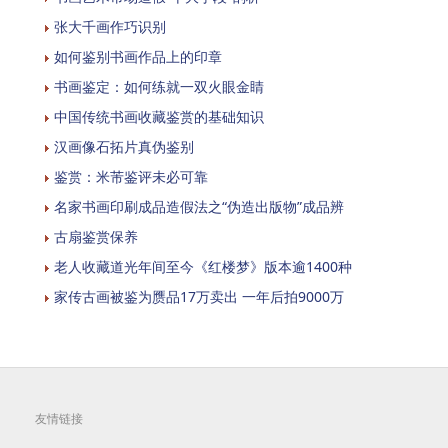
张大千画作巧识别
如何鉴别书画作品上的印章
书画鉴定：如何练就一双火眼金睛
中国传统书画收藏鉴赏的基础知识
汉画像石拓片真伪鉴别
鉴赏：米芾鉴评未必可靠
名家书画印刷成品造假法之“伪造出版物”成品辨
古扇鉴赏保养
老人收藏道光年间至今《红楼梦》版本逾1400种
家传古画被鉴为赝品17万卖出 一年后拍9000万
友情链接