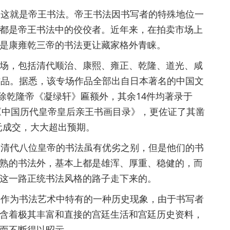
这就是帝王书法。帝王书法因书写者的特殊地位一
都是帝王书法中的佼佼者。近年来，在拍卖市场上
是康雍乾三帝的书法更让藏家格外青睐。
专场，包括清代顺治、康熙、雍正、乾隆、道光、咸
作品。据悉，该专场作品全部出自日本著名的中国文
法除乾隆帝《凝绿轩》匾额外，其余14件均著录于
的《中国历代皇帝皇后亲王书画目录》，更佐证了其凿
万元成交，大大超出预期。
清代八位皇帝的书法虽有优劣之别，但是他们的书
熟的书法外，基本上都是雄浑、厚重、稳健的，而
这一路正统书法风格的路子走下来的。
作为书法艺术中特有的一种历史现象，由于书写者
含着极其丰富和直接的宫廷生活和宫廷历史资料，
而不断得以昭示。