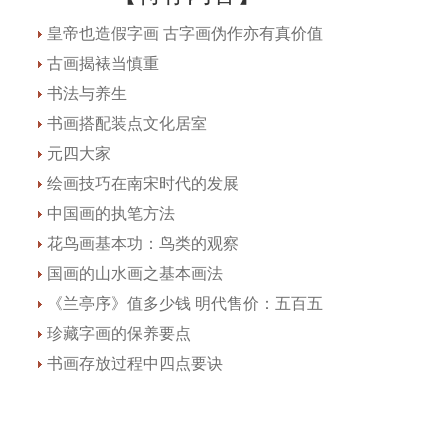
皇帝也造假字画 古字画伪作亦有真价值
古画揭裱当慎重
书法与养生
书画搭配装点文化居室
元四大家
绘画技巧在南宋时代的发展
中国画的执笔方法
花鸟画基本功：鸟类的观察
国画的山水画之基本画法
《兰亭序》值多少钱 明代售价：五百五
珍藏字画的保养要点
书画存放过程中四点要诀