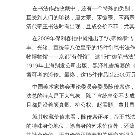
在书法作品收藏中，还有一个特殊的类别，
直受到人们的珍视，唐太宗、宋徽宗、宋高宗
清代帝王书法时有出现，且成交价不菲，尤其
在2009年保利春拍中就推出了“八帝翰墨”
丰、光绪、宣统等八位皇帝的15件御笔书法
物博物馆——京都“有邻馆”。这15件御笔书
1919年上海别发公司出版、黑泽礼吉编纂
凿可考的流传。最终，这15件作品以2300
中国美术家协会理论委员会委员陈传席称，
法总的特点是正大气象。除了宣统皇帝不太成
且都是沿着颜真卿、柳公权、赵孟頫、董其昌
就其收藏价值来看，陈传席还称，帝王书法
的特殊身份地位，除自身的艺术价值外，还蕴
其社会价值、历史价值正随着相关研究的深入