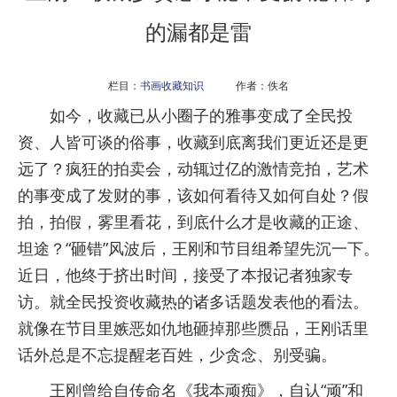
的漏都是雷
栏目：
书画收藏知识
作者：佚名
如今，收藏已从小圈子的雅事变成了全民投
资、人皆可谈的俗事，收藏到底离我们更近还是更
远了？疯狂的拍卖会，动辄过亿的激情竞拍，艺术
的事变成了发财的事，该如何看待又如何自处？假
拍，拍假，雾里看花，到底什么才是收藏的正途、
坦途？“砸错”风波后，王刚和节目组希望先沉一下。
近日，他终于挤出时间，接受了本报记者独家专
访。就全民投资收藏热的诸多话题发表他的看法。
就像在节目里嫉恶如仇地砸掉那些赝品，王刚话里
话外总是不忘提醒老百姓，少贪念、别受骗。
王刚曾给自传命名《我本顽痴》，自认“顽”和