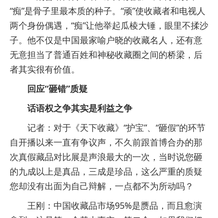
“痴”是骨子里最本质的种子。“顽”使收藏者和电视人
两个身份偶遇，“痴”让他举起瓜棱大锤，眼里不揉沙
子。他不仅是中国最家喻户晓的收藏名人，还有意
无意担当了普通百姓和神秘收藏圈之间的桥梁，后
者其实很有价值。
回应“砸错”质疑
话语权之争其实是利益之争
记者：对于《天下收藏》“护宝”、“砸假”的环节
自开播以来一直有争议声，不久前跟首博合办的那
次真假藏品对比展是声浪最大的一次，当时说您砸
的九成以上是真品，三成是珍品，这么严重的质疑
您却没有出面为自己辩解，一点都不为所动吗？
王刚：中国收藏品市场95%是赝品，而且愈演