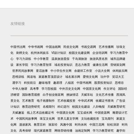
友情链接
中国书法网
中华书画网
中国油画网
民俗文化网
书画交易网
艺术传播网
珍珠文
化
刺绣文化
杭州休闲娱乐
VI设计知识
校园文化建设网
企业培训网
学习力教育中
心
学习力训练
中小学教育
温泉旅游度假
千岛湖旅游
旅游风景名胜
城市品牌建
设
家长学院
学习力教育智库
域名投资知识
意志力教育
健康生活网
营销策划网
世界民间故事网
童话故事
中小学生作文网
余建祥工作室
小说大全网
休闲娱乐网
思维训练
阅读地
家庭教育顶层设计
域名展示网
爱情文化网
玩中学
笑话大王
遇学习
科技前沿
趣味地理
趣易理
八福居
中国书画网
股票投资知识
思维谷
中华人物谱
高考季
学习型校园
中外历史文化网
中国茶文化网
作文评论
国际经
济瞭望
国际教育观察
白手创业致富网
撩妹情话
天赋车站
文化艺术传播
西湖风
景文化
艺术教育
电子画册制作
艺术收藏投资
中华武术网
收藏证书查询
广告设
计知识
教育趋势研究
名模期刊
科幻选刊
校园文化建设
八卦晚报
天赋教育研究
天赋邂逅
线上艺术品收藏证书
中国酒文化网
宝宝成长网
中国瓷器网
雕塑设计艺
术
中国民间故事网
珠宝文化网
世界儿童文学网
文玩收藏投资
宝岛期刊
家庭文
化网
漫谈家风
教育百科
致富经
风雅中国
时尚休闲
中国兰花网
轻松演讲
时尚
文化
高考保研
现代家庭教育
网络营销传播
油画定制网
学习力教育研究
趣学街