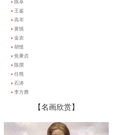
陈卓
王鉴
高岑
黄慎
金农
胡慥
焦秉贞
陈撰
任熊
石涛
李方膺
【名画欣赏】