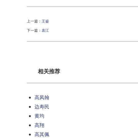
上一篇：
王鉴
下一篇：
袁江
相关推荐
高凤翰
边寿民
黄均
高翔
高其佩