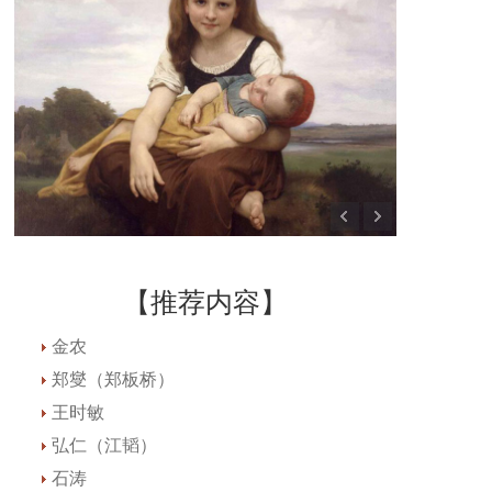
【推荐内容】
金农
郑燮（郑板桥）
王时敏
弘仁（江韬）
石涛