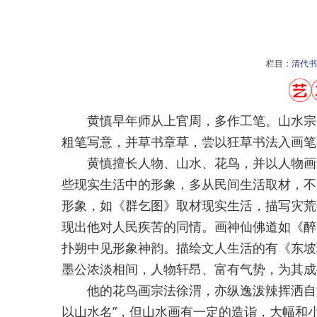
栏目：
清代书
黄慎早年师从上官周，多作工笔。山水宗元
粗笔写意，并草书章草，尝以狂草书法入画笔
黄慎擅长人物、山水、花鸟，并以人物画最
些现实生活中的形象，多从民间生活取材，不
形象，如《群乞图》取材现实生活，描写灾荒
现出他对人民疾苦的同情。画神仙佛道如《醉
扑朔中见形象神韵。描绘文人生活的有《东坡
墨公浓淡相间，人物轩昂、富有气势，为其成
他的花鸟画宗法徐渭，亦纵逸泼辣挥洒自如
以山水名”，但山水画有一定的造诣，大幅和