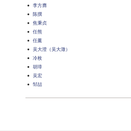
李方膺
陈撰
焦秉贞
任熊
任薰
吴大澄（吴大澂）
冷枚
胡璋
吴宏
邹喆