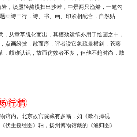
山岩，淡墨轻赭横扫出沙滩，中景两只渔船，一笔勾
题画诗三行，诗、书、画、印紧相配合，自然贴
意，从章草脱化而出，其栖劲运笔亦用于绘画之中，
，点画纷披，散而序，评者说它象疏景横斜，苍藤
章草，颇难认识，故而仿效者不多，但他不趋时尚，敢
馆内。北京故宫院藏有多幅，如《漱石捧砚
《伏生授经图》轴，扬州博物馆藏的《渔归图》