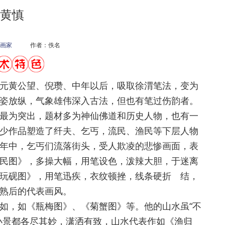
黄慎
画家
作者：佚名
黄公望、倪瓒、中年以后，吸取徐渭笔法，变为
姿放纵，气象雄伟深入古法，但也有笔过伤韵者。
为突出，题材多为神仙佛道和历史人物，也有一
少作品塑造了纤夫、乞丐，流民、渔民等下层人物
年中，乞丐们流落街头，受人欺凌的悲惨画面，表
民图》，多操大幅，用笔设色，泼辣大胆，于迷离
玩砚图》，用笔迅疾，衣纹顿挫，线条硬折 结，
熟后的代表画风。
，如《瓶梅图》、《菊蟹图》等。他的山水虽“不
小景都各尽其妙，潇洒有致，山水代表作如《渔归