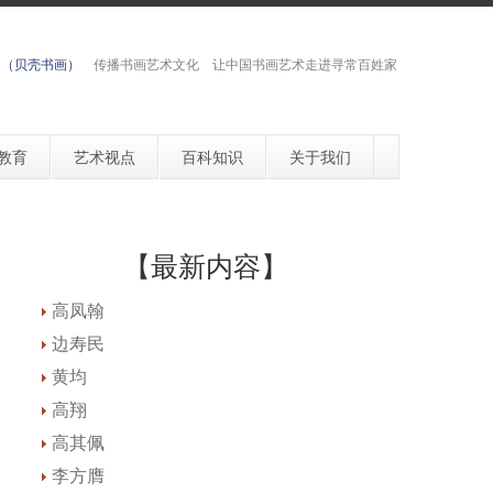
网（贝壳书画）
传播书画艺术文化 让中国书画艺术走进寻常百姓家
教育
艺术视点
百科知识
关于我们
【最新内容】
高凤翰
边寿民
黄均
高翔
高其佩
李方膺