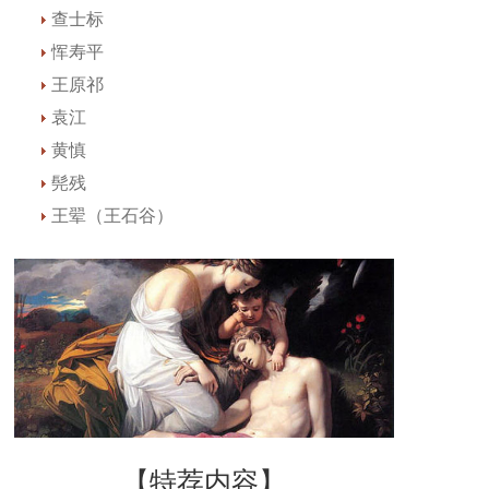
查士标
恽寿平
王原祁
袁江
黄慎
髡残
王翚（王石谷）
【特荐内容】