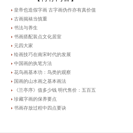
皇帝也造假字画 古字画伪作亦有真价值
古画揭裱当慎重
书法与养生
书画搭配装点文化居室
元四大家
绘画技巧在南宋时代的发展
中国画的执笔方法
花鸟画基本功：鸟类的观察
国画的山水画之基本画法
《兰亭序》值多少钱 明代售价：五百五
珍藏字画的保养要点
书画存放过程中四点要诀