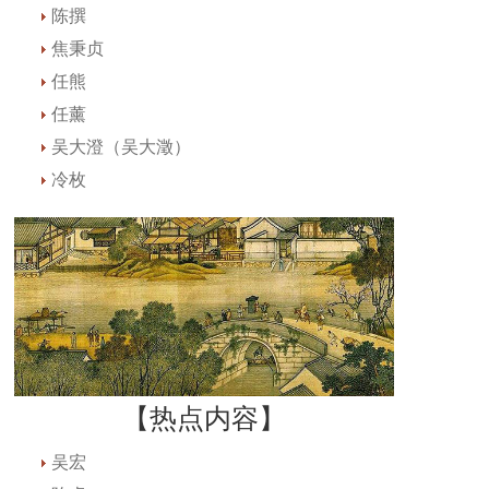
陈撰
焦秉贞
任熊
任薰
吴大澄（吴大澂）
冷枚
【热点内容】
吴宏