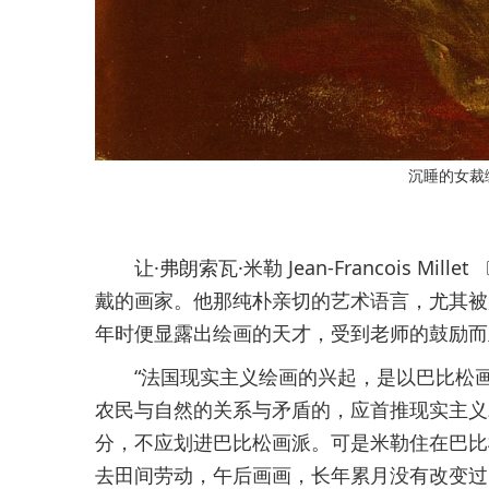
沉睡的女裁
让·弗朗索瓦·米勒 Jean-Francois Mil
戴的画家。他那纯朴亲切的艺术语言，尤其被
年时便显露出绘画的天才，受到老师的鼓励而
“法国现实主义绘画的兴起，是以巴比松画
农民与自然的关系与矛盾的，应首推现实主义
分，不应划进巴比松画派。可是米勒住在巴比
去田间劳动，午后画画，长年累月没有改变过