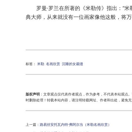
罗曼·罗兰在所著的《米勒传》指出：“米
典大师，从来就没有一位画家像他这般，将万
标签：
米勒
名画欣赏
沉睡的女裁缝
版权声明
：文章观点仅代表作者观点，作为参考，不代表本站观点。
时删除处理！转载本站内容，请注明转载网址、作者和出处，避免无
上一篇：
路易丝安托瓦内特·弗阿尔当（米勒名画欣赏）