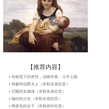
【推荐内容】
培根笔下的兽性，动物学家、斗牛士眼
维蒙特伯爵夫人（米勒名画欣赏）
沉睡的女裁缝（米勒名画欣赏）
编织的少女（米勒名画欣赏）
烤面包的女子（米勒画作欣赏）