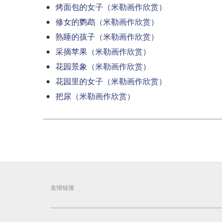
烤面包的女子（米勒画作欣赏）
修女的鹦鹉（米勒画作欣赏）
熟睡的孩子（米勒画作欣赏）
采摘苹果（米勒画作欣赏）
花园景象（米勒画作欣赏）
花园里的女子（米勒画作欣赏）
把尿（米勒画作欣赏）
友情链接