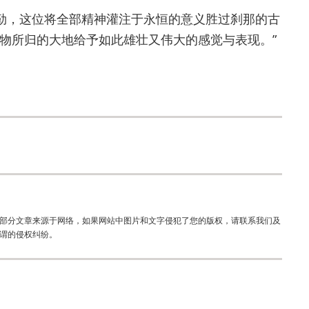
勒，这位将全部精神灌注于永恒的意义胜过刹那的古
物所归的大地给予如此雄壮又伟大的感觉与表现。”
部分文章来源于网络，如果网站中图片和文字侵犯了您的版权，请联系我们及
谓的侵权纠纷。