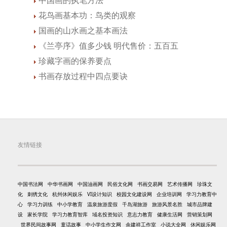
中国画的执笔方法
花鸟画基本功：鸟类的观察
国画的山水画之基本画法
《兰亭序》值多少钱 明代售价：五百五
珍藏字画的保养要点
书画存放过程中四点要诀
友情链接
中国书法网
中华书画网
中国油画网
民俗文化网
书画交易网
艺术传播网
珍珠文
化
刺绣文化
杭州休闲娱乐
VI设计知识
校园文化建设网
企业培训网
学习力教育中
心
学习力训练
中小学教育
温泉旅游度假
千岛湖旅游
旅游风景名胜
城市品牌建
设
家长学院
学习力教育智库
域名投资知识
意志力教育
健康生活网
营销策划网
世界民间故事网
童话故事
中小学生作文网
余建祥工作室
小说大全网
休闲娱乐网