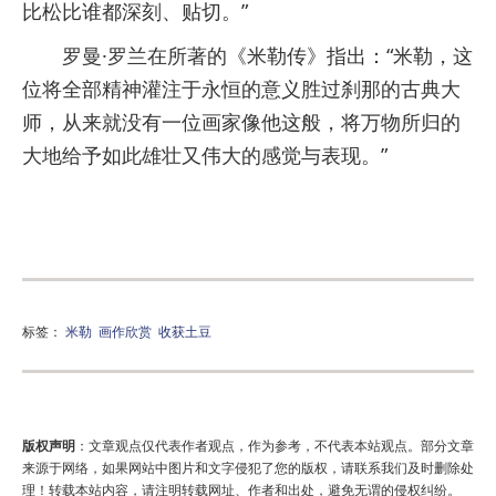
比松比谁都深刻、贴切。”
罗曼·罗兰在所著的《米勒传》指出：“米勒，这
位将全部精神灌注于永恒的意义胜过刹那的古典大
师，从来就没有一位画家像他这般，将万物所归的
大地给予如此雄壮又伟大的感觉与表现。”
标签：
米勒
画作欣赏
收获土豆
版权声明
：文章观点仅代表作者观点，作为参考，不代表本站观点。部分文章
来源于网络，如果网站中图片和文字侵犯了您的版权，请联系我们及时删除处
理！转载本站内容，请注明转载网址、作者和出处，避免无谓的侵权纠纷。