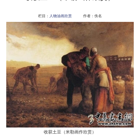
栏目：
人物油画欣赏
作者：佚名
收获土豆（米勒画作欣赏）