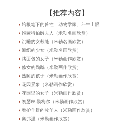
【推荐内容】
培根笔下的兽性，动物学家、斗牛士眼
维蒙特伯爵夫人（米勒名画欣赏）
沉睡的女裁缝（米勒名画欣赏）
编织的少女（米勒名画欣赏）
烤面包的女子（米勒画作欣赏）
修女的鹦鹉（米勒画作欣赏）
熟睡的孩子（米勒画作欣赏）
花园景象（米勒画作欣赏）
花园里的女子（米勒画作欣赏）
凯瑟琳·勒梅尔（米勒画作欣赏）
看护羊群的牧羊人（米勒画作欣赏）
奥弗涅（米勒画作欣赏）