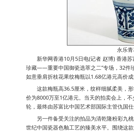
永乐青
新华网香港10月5日电(记者 赵博) 香港苏
珍藏——重要中国御瓷选萃之二”专场，32件
如意垂肩折枝花果纹梅瓶以1.68亿港元高价
这款梅瓶高36.5厘米，纹样细腻柔美，形
价为8000万至1亿港元。当天的拍卖会上，
轮，最终由苏富比中国艺术部国际主管仇国仕
另一件备受关注的拍品为清乾隆粉彩九桃天
世纪中国瓷器色釉工艺的臻美水平。围绕这款天