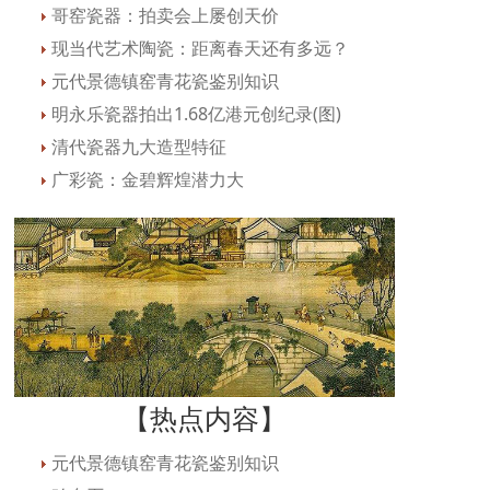
哥窑瓷器：拍卖会上屡创天价
现当代艺术陶瓷：距离春天还有多远？
元代景德镇窑青花瓷鉴别知识
明永乐瓷器拍出1.68亿港元创纪录(图)
清代瓷器九大造型特征
广彩瓷：金碧辉煌潜力大
【热点内容】
元代景德镇窑青花瓷鉴别知识