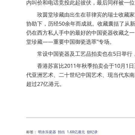
内叫价和电话竞投此起彼伏，最后同样被一位
玫茵堂珍藏由出生在菲律宾的瑞士收藏家斯
协助下，历经50余年而成就。收藏囊括了从新
仍在西方私人手中的最好的中国瓷器收藏之一。
堂珍藏——重要中国御瓷选萃”专场。
常设中国瓷器及工艺品拍卖也在5日举行，2
香港苏富比2011年秋季拍卖会于10月1
代亚洲艺术、二十世纪中国艺术、现当代东南
超过27亿港元。
标签：
明永乐瓷器
拍出
1.68亿港元
创纪录