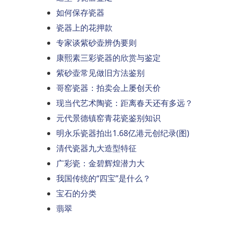
如何保存瓷器
瓷器上的花押款
专家谈紫砂壶辨伪要则
康熙素三彩瓷器的欣赏与鉴定
紫砂壶常见做旧方法鉴别
哥窑瓷器：拍卖会上屡创天价
现当代艺术陶瓷：距离春天还有多远？
元代景德镇窑青花瓷鉴别知识
明永乐瓷器拍出1.68亿港元创纪录(图)
清代瓷器九大造型特征
广彩瓷：金碧辉煌潜力大
我国传统的“四宝”是什么？
宝石的分类
翡翠