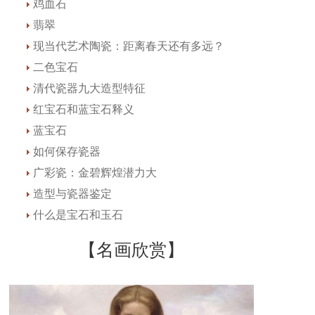
鸡血石
翡翠
现当代艺术陶瓷：距离春天还有多远？
二色宝石
清代瓷器九大造型特征
红宝石和蓝宝石释义
蓝宝石
如何保存瓷器
广彩瓷：金碧辉煌潜力大
造型与瓷器鉴定
什么是宝石和玉石
【名画欣赏】