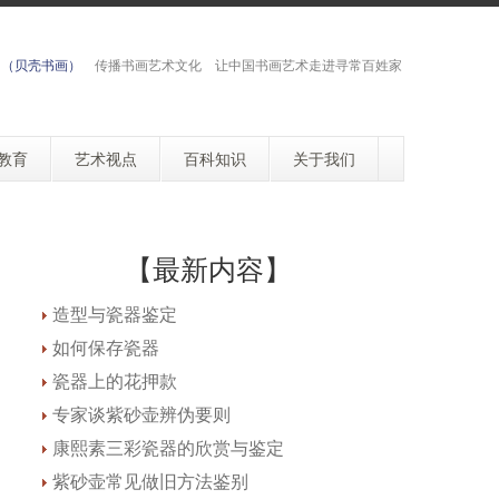
网（贝壳书画）
传播书画艺术文化 让中国书画艺术走进寻常百姓家
教育
艺术视点
百科知识
关于我们
【最新内容】
造型与瓷器鉴定
如何保存瓷器
瓷器上的花押款
专家谈紫砂壶辨伪要则
康熙素三彩瓷器的欣赏与鉴定
紫砂壶常见做旧方法鉴别