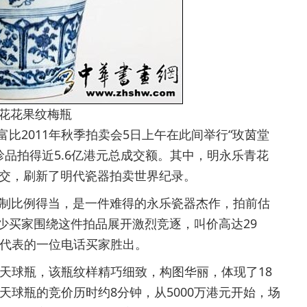
花花果纹梅瓶
富比2011年秋季拍卖会5日上午在此间举行“玫茵堂
珍品拍得近5.6亿港元总成交额。其中，明永乐青花
成交，刷新了明代瓷器拍卖世界纪录。
制比例得当，是一件难得的永乐瓷器杰作，拍前估
不少买家围绕这件拍品展开激烈竞逐，叫价高达29
代表的一位电话买家胜出。
球瓶，该瓶纹样精巧细致，构图华丽，体现了18
球瓶的竞价历时约8分钟，从5000万港元开始，场