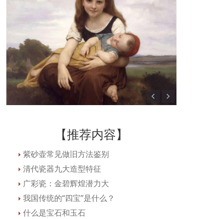
【推荐内容】
紫砂壶常见做旧方法鉴别
清代瓷器九大造型特征
广彩瓷：金碧辉煌潜力大
我国传统的“四宝”是什么？
什么是宝石和玉石