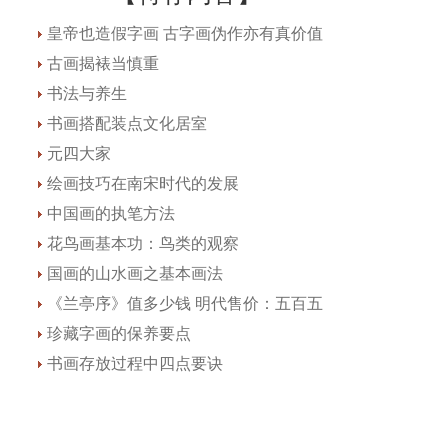
皇帝也造假字画 古字画伪作亦有真价值
古画揭裱当慎重
书法与养生
书画搭配装点文化居室
元四大家
绘画技巧在南宋时代的发展
中国画的执笔方法
花鸟画基本功：鸟类的观察
国画的山水画之基本画法
《兰亭序》值多少钱 明代售价：五百五
珍藏字画的保养要点
书画存放过程中四点要诀