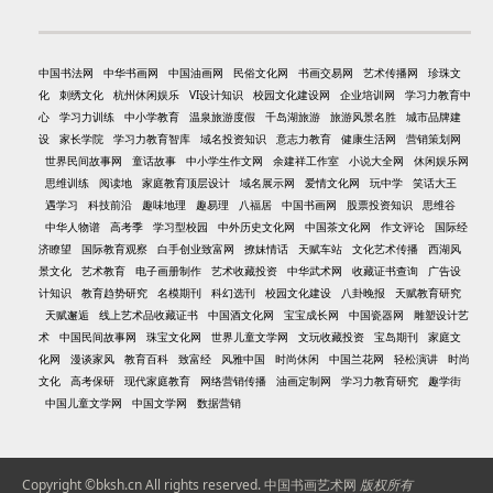
中国书法网
中华书画网
中国油画网
民俗文化网
书画交易网
艺术传播网
珍珠文
化
刺绣文化
杭州休闲娱乐
VI设计知识
校园文化建设网
企业培训网
学习力教育中
心
学习力训练
中小学教育
温泉旅游度假
千岛湖旅游
旅游风景名胜
城市品牌建
设
家长学院
学习力教育智库
域名投资知识
意志力教育
健康生活网
营销策划网
世界民间故事网
童话故事
中小学生作文网
余建祥工作室
小说大全网
休闲娱乐网
思维训练
阅读地
家庭教育顶层设计
域名展示网
爱情文化网
玩中学
笑话大王
遇学习
科技前沿
趣味地理
趣易理
八福居
中国书画网
股票投资知识
思维谷
中华人物谱
高考季
学习型校园
中外历史文化网
中国茶文化网
作文评论
国际经
济瞭望
国际教育观察
白手创业致富网
撩妹情话
天赋车站
文化艺术传播
西湖风
景文化
艺术教育
电子画册制作
艺术收藏投资
中华武术网
收藏证书查询
广告设
计知识
教育趋势研究
名模期刊
科幻选刊
校园文化建设
八卦晚报
天赋教育研究
天赋邂逅
线上艺术品收藏证书
中国酒文化网
宝宝成长网
中国瓷器网
雕塑设计艺
术
中国民间故事网
珠宝文化网
世界儿童文学网
文玩收藏投资
宝岛期刊
家庭文
化网
漫谈家风
教育百科
致富经
风雅中国
时尚休闲
中国兰花网
轻松演讲
时尚
文化
高考保研
现代家庭教育
网络营销传播
油画定制网
学习力教育研究
趣学街
中国儿童文学网
中国文学网
数据营销
Copyright ©bksh.cn All rights reserved.
中国书画艺术网
版权所有