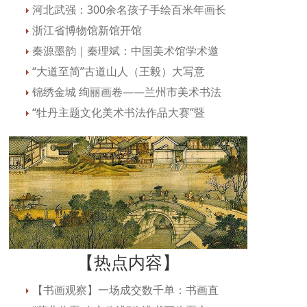
河北武强：300余名孩子手绘百米年画长
浙江省博物馆新馆开馆
秦源墨韵｜秦理斌：中国美术馆学术邀
“大道至简”古道山人（王毅）大写意
锦绣金城 绚丽画卷——兰州市美术书法
“牡丹主题文化美术书法作品大赛”暨
【热点内容】
【书画观察】一场成交数千单：书画直