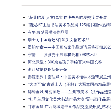
“花儿临夏 人文临洮”临洮书画临夏交流展开展
“西湖杯”主题书法美术作品展 125幅书画作品
有争.蔡梦霞书法作品展
瑞士向中国返还5件流失文物艺术品
墨韵华章——中国画名家作品邀请展将亮相202
守情——张雅雯个展即将亮相798艺术区
河北武强：300余名孩子手绘百米年画长卷
浙江省博物馆新馆开馆
秦源墨韵｜秦理斌：中国美术馆学术邀请展兰州
“大道至简”古道山人（王毅）大写意国画精品展
锦绣金城 绚丽画卷——兰州市美术书法作品选登
“牡丹主题文化美术书法作品大赛”暨书画作品展
甘肃金昌·广西防城港书画作品交流展开展_艺术