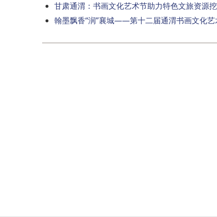
甘肃通渭：书画文化艺术节助力特色文旅资源挖
翰墨飘香“润”襄城——第十二届通渭书画文化艺