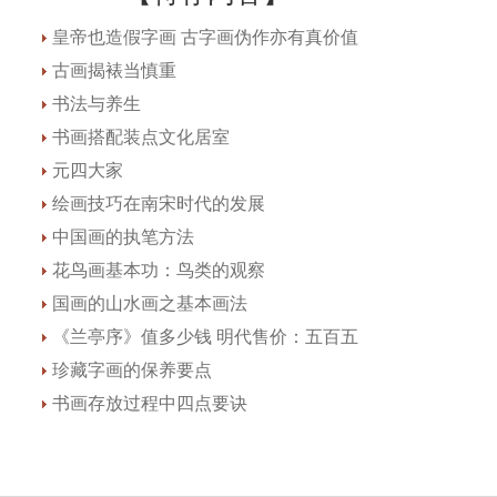
皇帝也造假字画 古字画伪作亦有真价值
古画揭裱当慎重
书法与养生
书画搭配装点文化居室
元四大家
绘画技巧在南宋时代的发展
中国画的执笔方法
花鸟画基本功：鸟类的观察
国画的山水画之基本画法
《兰亭序》值多少钱 明代售价：五百五
珍藏字画的保养要点
书画存放过程中四点要诀