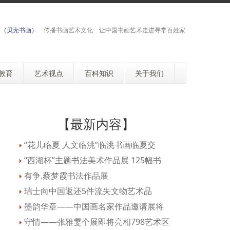
网（贝壳书画）
传播书画艺术文化 让中国书画艺术走进寻常百姓家
教育
艺术视点
百科知识
关于我们
【最新内容】
“花儿临夏 人文临洮”临洮书画临夏交
“西湖杯”主题书法美术作品展 125幅书
有争.蔡梦霞书法作品展
瑞士向中国返还5件流失文物艺术品
墨韵华章——中国画名家作品邀请展将
守情——张雅雯个展即将亮相798艺术区