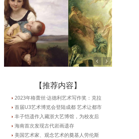
【推荐内容】
2023年格蕾丝·达德利艺术写作奖：克拉
首届U3艺术博览会登陆成都 艺术让都市
丰子恺遗作入藏浙大艺博馆，为校友后
海南首次发现古代岩画遗存
美国艺术家、观念艺术的奠基人劳伦斯