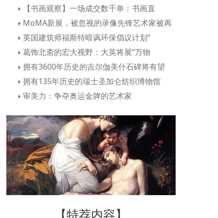
【书画观察】一场成交数千单：书画直
MoMA新展，被忽视的录像先锋艺术家被再
英国建筑师福斯特暗讽环保倡议计划“
葛饰北斋的宏大视野：大英将展“万物
拥有3600年历史的吉尔伽美什石碑将有望
拥有135年历史的瑞士圣加仑纺织博物馆
审美力：争夺奥运金牌的艺术家
【特荐内容】