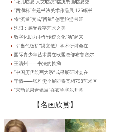
“花儿临夏 人文临洮”临洮书画临夏交
“西湖杯”主题书法美术作品展 125幅书
将“流量”变成“留量” 创意旅游带旺
沈阳：感受数字艺术之美
数字化助力中华传统文化“活”起来
《“当代板桥”梁文敏》学术研讨会在
国际青少年艺术展在欧盟总部布鲁塞尔
王清州——书法的执拗
“中国历代绘画大系”成果展研讨会在
守情——张雅雯个展即将亮相798艺术区
“宋韵龙泉青瓷展”在布鲁塞尔开幕
【名画欣赏】