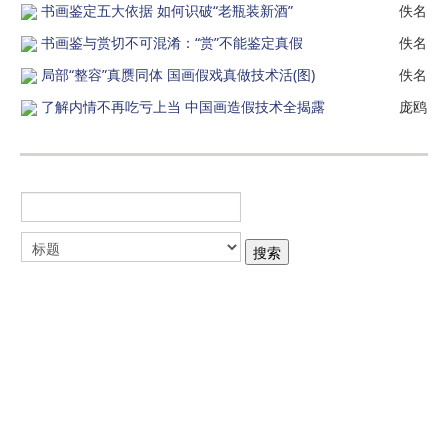
书画鉴定五大依据 如何识破“老瓶装新酒”
佚名
书画鉴与赏切不可混淆：“赏”不能鉴定真假
佚名
局部“整容”真赝同体 国画假戏真做技术活(图)
佚名
了解内情不再吃亏上当 中国画造假技术全揭露
庞鸥