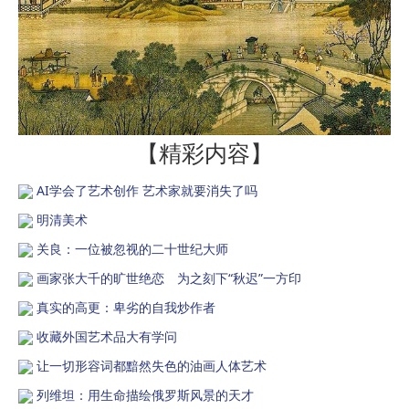
【精彩内容】
AI学会了艺术创作 艺术家就要消失了吗
明清美术
关良：一位被忽视的二十世纪大师
画家张大千的旷世绝恋 为之刻下“秋迟”一方印
真实的高更：卑劣的自我炒作者
收藏外国艺术品大有学问
让一切形容词都黯然失色的油画人体艺术
列维坦：用生命描绘俄罗斯风景的天才