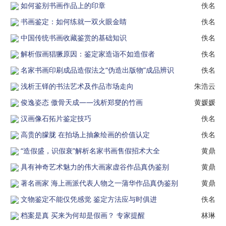
如何鉴别书画作品上的印章
佚名
书画鉴定：如何练就一双火眼金睛
佚名
中国传统书画收藏鉴赏的基础知识
佚名
解析假画猖獗原因：鉴定家造诣不如造假者
佚名
名家书画印刷成品造假法之“伪造出版物”成品辨识
佚名
浅析王铎的书法艺术及作品市场走向
朱浩云
俊逸姿态 傲骨天成——浅析郑燮的竹画
黄媛媛
汉画像石拓片鉴定技巧
佚名
高贵的朦胧 在拍场上抽象绘画的价值认定
佚名
“造假盛，识假衰”解析名家书画售假招术大全
黄鼎
具有神奇艺术魅力的伟大画家虚谷作品真伪鉴别
黄鼎
著名画家 海上画派代表人物之一蒲华作品真伪鉴别
黄鼎
文物鉴定不能仅凭感觉 鉴定方法应与时俱进
佚名
档案是真 买来为何却是假画？ 专家提醒
林琳