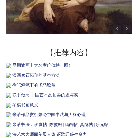
【推荐内容】
早期油画十大名家价值榜（图）
汉画像石拓印的基本方法
徐悲鸿笔下的飞马欣赏
联手做局 中国艺术品拍卖的虚与实
琴棋书画意义
米芾作品赏析兼论中国书法与人格心理
米芾书法：政事帖|陈揽帖|臈白帖|真酥帖|乐兄帖
法艺术大师库尔贝人体 讴歌旺盛生命力