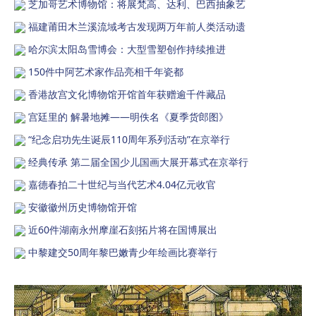
芝加哥艺术博物馆：将展梵高、达利、巴西抽象艺
福建莆田木兰溪流域考古发现两万年前人类活动遗
哈尔滨太阳岛雪博会：大型雪塑创作持续推进
150件中阿艺术家作品亮相千年瓷都
香港故宫文化博物馆开馆首年获赠逾千件藏品
宫廷里的 解暑地摊——明佚名《夏季货郎图》
“纪念启功先生诞辰110周年系列活动”在京举行
经典传承 第二届全国少儿国画大展开幕式在京举行
嘉德春拍二十世纪与当代艺术4.04亿元收官
安徽徽州历史博物馆开馆
近60件湖南永州摩崖石刻拓片将在国博展出
中黎建交50周年黎巴嫩青少年绘画比赛举行