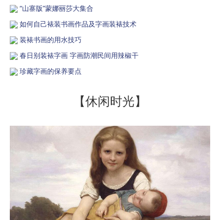
“山寨版”蒙娜丽莎大集合
如何自己裱装书画作品及字画装裱技术
装裱书画的用水技巧
春日别装裱字画 字画防潮民间用辣椒干
珍藏字画的保养要点
【休闲时光】